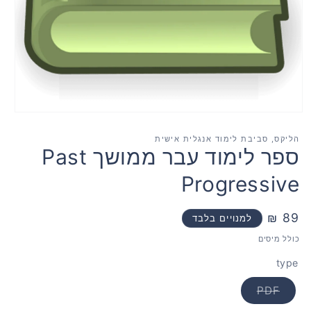
פתח
מדיה
1
הליקס, סביבת לימוד אנגלית אישית
במודאל
ספר לימוד עבר ממושך Past
Progressive
89 ₪
מחיר
למנויים בלבד
רגיל
כולל מיסים
type
Translation
PDF
missing:
cts.product.variant_sold_out_or_unavailable