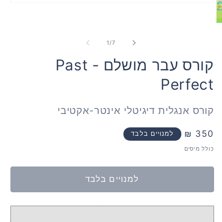
פתח
מדיה
1
ח
במודאל
ה
2
מתוך
1
/
7
ל
קורס עבר מושלם - Past
Perfect
קורס אנגלית דיגיטלי אינטר-אקטיבי
350 ₪
מחיר
למנויים בלבד
רגיל
כולל מיסים
למנויים בלבד