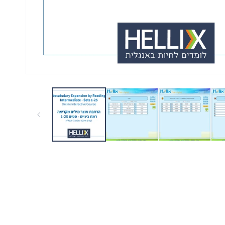
פתח
מדיה
1
במודאל