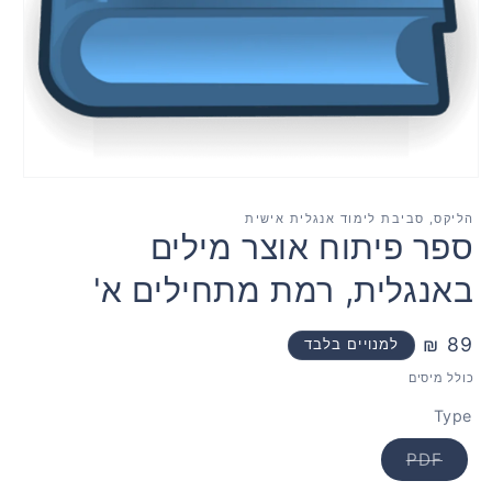
פתח
מדיה
1
הליקס, סביבת לימוד אנגלית אישית
במודאל
ספר פיתוח אוצר מילים
באנגלית, רמת מתחילים א'
89 ₪
מחיר
למנויים בלבד
רגיל
כולל מיסים
Type
Translation
PDF
missing:
cts.product.variant_sold_out_or_unavailable