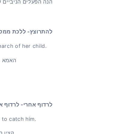
הנה הפעלים הניביים של ה
להתרוצץ- ללכת ממקו
arch of her child.
האמא ה
לרדוף אחרי- לרדוף א
 to catch him.
קצין ה