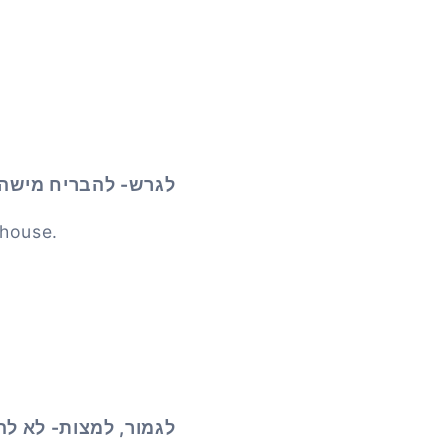
לגרש- להבריח מישהו
 house.
לגמור, למצות- לא ל