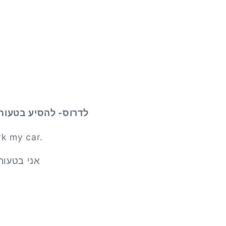
לדרוס- להסיע בטעות 
rk my car.
אני בטעות