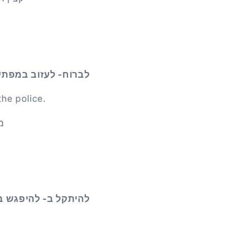
לברוח- לעזוב במפתי
he police.
מ
להיתקל ב- להיפגש 