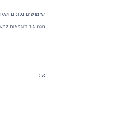
שימושים נכונים ושגוי
הנה עוד דוגמאות להש
או: