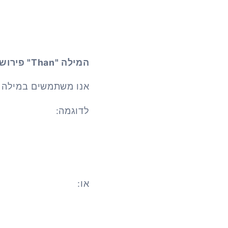
המילה "
Than
" פירוש
אנו משתמשים במילה "than" כאשר אנחנו רוצים לבצע השוואה בין שני דבר
לדוגמה:
או: