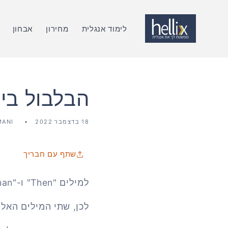
דלג
לתוכן
לימוד אנגלית
מחירון
אבחון
הבלבול בין המילה "n
18 בדצמבר 2022
MANI
שתף עם חבריך
למילים "Then" ו-"Than" יש שני פירושים שונים לגמרי, אבל הן נשמעות אותו הדבר.
לכן, שתי המילים האלו