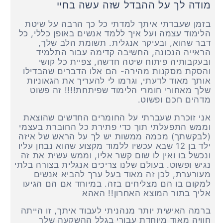
מודה לך על ההבדל שזה עשה בחיי
בזמן שעבדתי איתך למדתי כל כך הרבה על שיטת
הלימוד עצמה ועל איך ללמד אנשים באופן כללי, כל
דבר שהוא, ובעיקר אנגלית. תשומת הלב שלך,
הראייה הנכונה, החשיבה קדימה עבור התלמיד
ובעקבותיה פיתוח שיטה חדשה, צפיית כל קושי
והסקת מסקנות מהירה- הם אלו הדברים שהבדילו
אותך מאוד לדעתי, וגרמו לי להעריך את הגאוניות
שלך מאחורי חומרי הלימוד שפיתחת!!!! זה פשוט
מדהים חכם ופשוט.
אני זוכרת שעברתי על החומרים החדשים שהוצאת
וממש התפעלתי תוך כדי פתירת כל החוברת בעצמי
(לבקשתך) מכמה ממשות יש לך על הראש של איזה
ילד בן 12 שבא עכשיו ללמוד מקצוע שהוא נבחן עליו
ונכשל בו ואין לו שום קשר אליו, וממש עשית את זה
נגיש ופשוט. בעולם שלנו צריכים אנגלית בצורה בלתי
מעורערת, לכן זה מאוד בעל ערך להביא אנשים
למקום בו הם מצליחים בזה. במיוחד אם הם הגיעו
אליך בתור המוצא האחרון!! האהא
ברמה האישית יותר מנהניתי לעבוד איתך, זו הייתה
חוויה מאוד מיוחדת עבורי בגלל ההשקעה שלך