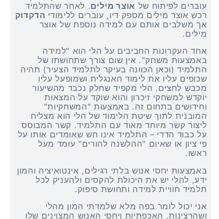
עוברים לפיתוח של
אוצר מילים
. לאחר שהתלמיד
רכש אוצר מילים מספק דיו, עוברים ללימודי
הדקדוק
אך משלבים אותם עם למידה נוספת של אוצר
מילים.
אחד העקרונות החביבים על הלי הוא "למידה
באמצעות משחק". אין שום צורך שתחושתו של
התלמיד (וכאן הכוונה בעיקר לתלמיד הצעיר) תהיה
שכופים עליו את לימוד האנגלית ושמופעל עליו
מכבש לחצים. הלי מקפיד שחלק נכבד מהשיעור
יוקדש למשחקי זיכרון והוא שוקד על המצאות
וחידושים בתחום זה. באמצעות "המשחקיות"
המובנית לתוך שיטת הלימוד של הלי הוא מצליח
ליצור קשר מיוחד מאוד עם התלמיד. קשר המבוסס
על כבוד הדדי – התלמיד אינו חש שאומדים אותו על
פי ציון או שאיום "ההלשנה להורים" עומד מעל
ראשו.
באמצעות יחסי אנוש בלתי רגילים, אינטואיציה והמון
ידע, להלי יש את היכולת להקסים ולהעניק לכל
תלמיד חוויית למידה ותחושת סיפוק.
אני יכול לומר בפה מלא שלמדתי המון מהלי
ושהרצינות, האכפתיות ויחסי האנוש המצוינים שלו