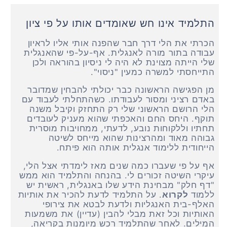
התלמיד אינו חש שאומדים אותו על פי ציון
הכרתי את הלי דרך חבר שהפנה אותי אליו לראיון
עבודה בתור מורה לאנגלית. אף-על-פי שהאנגלית
שלי הייתה מצוינת לא היה לי ניסיון בהוראה ולכן
התייחסתי למשרה כמעין "ניסוי".
מן הפגישה הראשונה כבר יכולתי להבחין שמדובר
באדם רציני ומסור לעבודתו. כשהתחלתי לעבוד עם
הלי הרושם הראשוני שלי רק התחזק וקיבל משנה
תוקף. היחס החם והאכפתי שהוא מעניק לעובדים
תחתיו וללקוחות נובע, לדעתי, ממחויבות מוסרית
גבוהה מאוד ומהרצינות שהוא מייחס לשיטה
הייחודית ללימוד אנגלית אותה הוא פיתח.
אף על פי שעברו כמה שנים מאז לימדתי אצל הלי,
עיקרי השיטה זכורים לי. בהנחה והתלמיד הוא ממש
"דף חלק" מבחינת הידע שלו באנגלית, ראשית יש
ללמוד
לקרוא
. על התלמיד לדעת להכיר את אותיות
האלף-בית האנגליות ולדעת לבטא את צירופי
האותיות וכל זאת מבלי להבין (עדיין) את משמעות
המילים. לאחר שהתלמיד רכש מיומנות בקריאה,