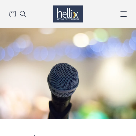
דלג
סל
לתוכן
הקניות