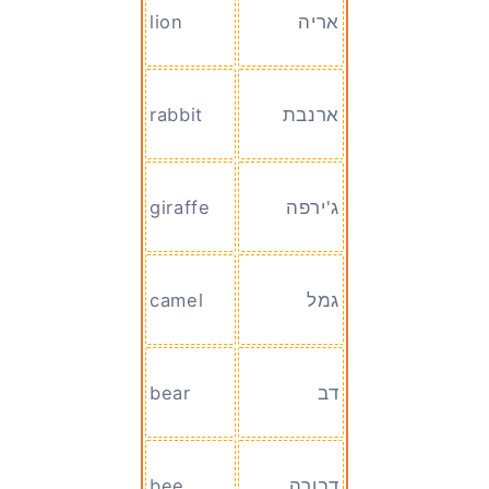
אריה
lion
ארנבת
rabbit
ג'ירפה
giraffe
גמל
camel
דב
bear
דבורה
bee