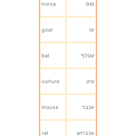
סוס
horse
עז
goat
עטלף
bat
עיט
vulture
עכבר
mouse
עכברוש
rat