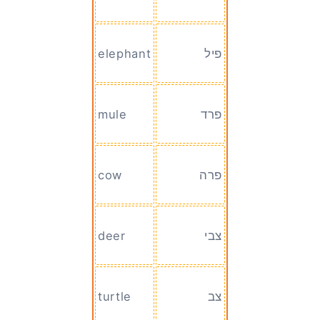
פיל
elephant
פרד
mule
פרה
cow
צבי
deer
צב
turtle