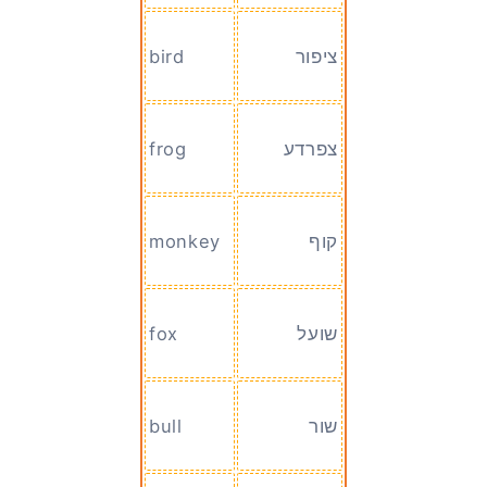
ציפור
bird
צפרדע
frog
קוף
monkey
שועל
fox
שור
bull