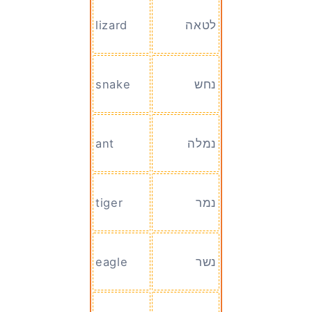
לטאה
lizard
נחש
snake
נמלה
ant
נמר
tiger
נשר
eagle