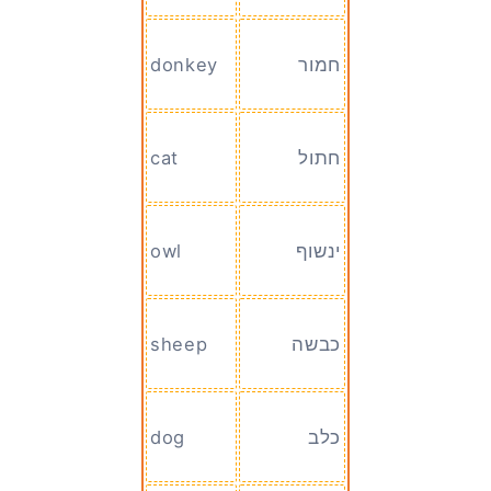
חמור
donkey
חתול
cat
ינשוף
owl
כבשה
sheep
כלב
dog