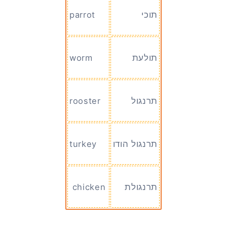
תוכי
parrot
תולעת
worm
תרנגול
rooster
תרנגול הודו
turkey
תרנגולת
chicken