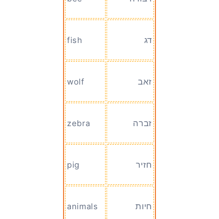
דג
fish
זאב
wolf
זברה
zebra
חזיר
pig
חיות
animals